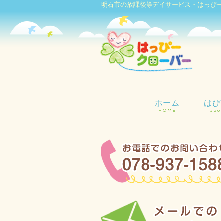
明石市の放課後等デイサービス・はっぴ
ホーム
はぴ
HOME
abo
ご
支
施
安
支