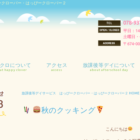
ークローバー・はっぴークローバー２
078-93
平日：14
土曜日・長
〒674-
クロについて
アクセス
放課後等デイについて
ut happy clover
access
about afterschool day
利用の流れ
援内容
設のご案内
全計画
援プログラム
放課後等デイサービス はっぴークローバー・はっぴークローバー２ HOME
秋のクッキング
こんにちは